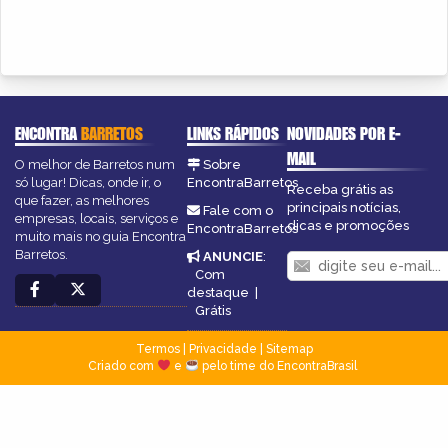
ENCONTRA
BARRETOS
LINKS RÁPIDOS
NOVIDADES POR E-
MAIL
O melhor de Barretos num
Sobre
só lugar! Dicas, onde ir, o
EncontraBarretos
Receba grátis as
que fazer, as melhores
principais notícias,
Fale com o
empresas, locais, serviços e
dicas e promoções
EncontraBarretos
muito mais no guia Encontra
Barretos.
ANUNCIE
:
Com
destaque
|
Grátis
Termos
|
Privacidade
|
Sitemap
Criado com
e
pelo time do EncontraBrasil