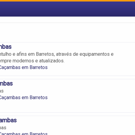
mbas
ulho e afins em Barretos, através de equipamentos e
empre modernos e atualizados.
 Caçambas em Barretos
mbas
as
 Caçambas em Barretos
cambas
bas
 Caçambas em Barretos