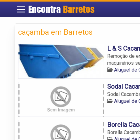
Encontra
Barretos
caçamba em Barretos
L & S Caca
Remoção de ent
maquinários s
Aluguel de
Sodal Caca
Sodal Cacamb
Aluguel de
Borella Ca
Borella Cacam
Aluguel de