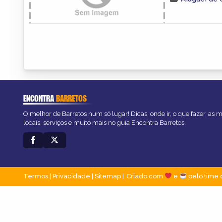
ENCONTRA
BARRETOS
O melhor de Barretos num só lugar! Dicas, onde ir, o que fazer, as
locais, serviços e muito mais no guia Encontra Barretos.
Termos
|
Privacidade
|
Sitemap
Criado com
e
pelo time 