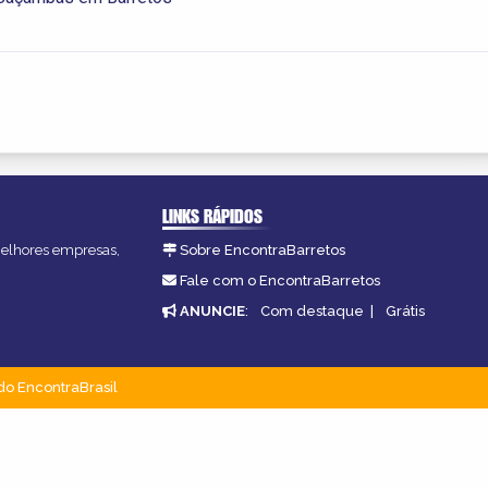
LINKS RÁPIDOS
 melhores empresas,
Sobre EncontraBarretos
Fale com o EncontraBarretos
ANUNCIE
:
Com destaque
|
Grátis
do EncontraBrasil