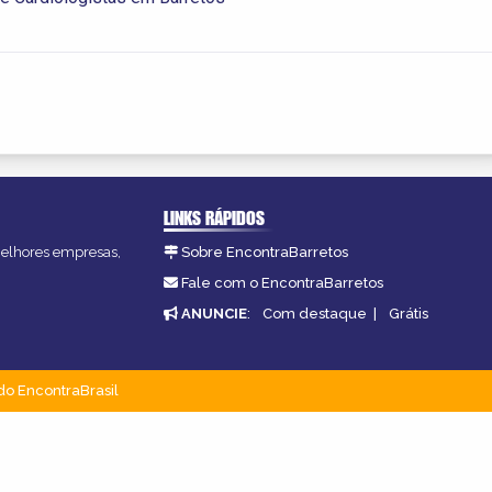
LINKS RÁPIDOS
 melhores empresas,
Sobre EncontraBarretos
Fale com o EncontraBarretos
ANUNCIE
:
Com destaque
|
Grátis
do EncontraBrasil