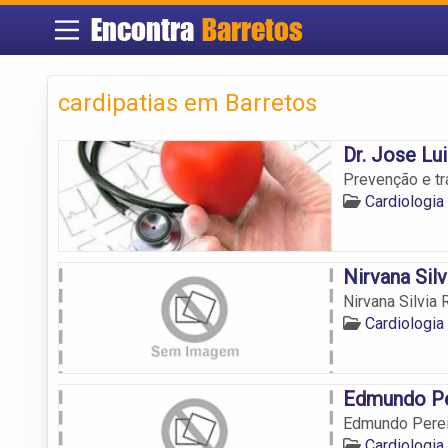
Encontra
Barretos
cardipatias em Barretos
Dr. Jose Lu
Prevenção e tr
Cardiologia
Nirvana Sil
Nirvana Silvia
Cardiologia
Edmundo Per
Edmundo Pereir
Cardiologia