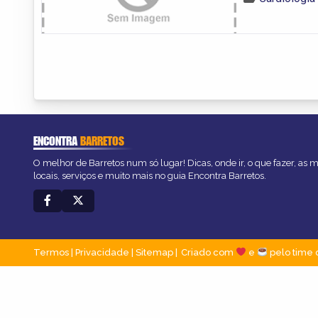
ENCONTRA
BARRETOS
O melhor de Barretos num só lugar! Dicas, onde ir, o que fazer, as
locais, serviços e muito mais no guia Encontra Barretos.
Termos
|
Privacidade
|
Sitemap
Criado com
e
pelo time 