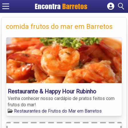
Encontra
Barretos
Cadastrar empresa
Fazer login
comida frutos do mar em Barretos
Criar conta
Restaurante & Happy Hour Rubinho
Venha conhecer nosso cardápio de pratos feitos com
frutos do mar!
Restaurantes de Frutos do Mar em Barretos