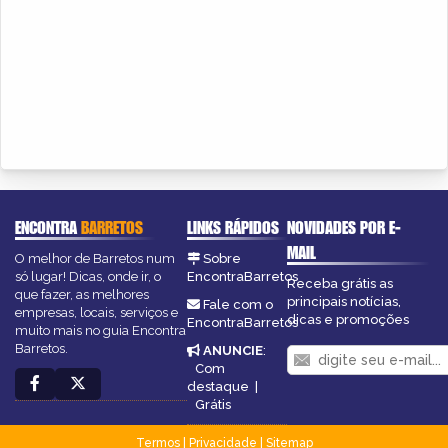
ENCONTRA
BARRETOS
LINKS RÁPIDOS
NOVIDADES POR E-
MAIL
O melhor de Barretos num
Sobre
só lugar! Dicas, onde ir, o
EncontraBarretos
Receba grátis as
que fazer, as melhores
principais notícias,
Fale com o
empresas, locais, serviços e
dicas e promoções
EncontraBarretos
muito mais no guia Encontra
Barretos.
ANUNCIE
:
Com
destaque
|
Grátis
Termos
|
Privacidade
|
Sitemap