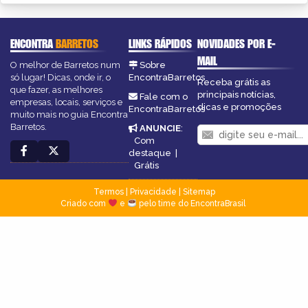
ENCONTRA
BARRETOS
LINKS RÁPIDOS
NOVIDADES POR E-
MAIL
O melhor de Barretos num
Sobre
só lugar! Dicas, onde ir, o
EncontraBarretos
Receba grátis as
que fazer, as melhores
principais notícias,
Fale com o
empresas, locais, serviços e
dicas e promoções
EncontraBarretos
muito mais no guia Encontra
Barretos.
ANUNCIE
:
Com
destaque
|
Grátis
Termos
|
Privacidade
|
Sitemap
Criado com
e
pelo time do EncontraBrasil