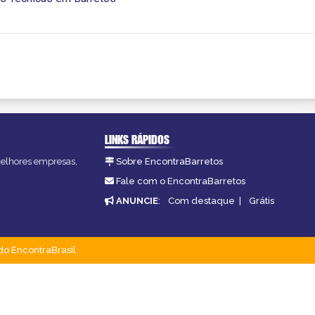
LINKS RÁPIDOS
 melhores empresas,
Sobre EncontraBarretos
Fale com o EncontraBarretos
ANUNCIE
:
Com destaque
|
Grátis
do EncontraBrasil