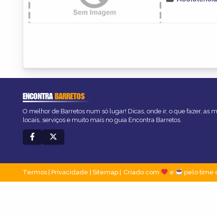
ENCONTRA
BARRETOS
O melhor de Barretos num só lugar! Dicas, onde ir, o que fazer, as
locais, serviços e muito mais no guia Encontra Barretos.
Termos
|
Privacidade
|
Sitemap
Criado com
e
pelo time 