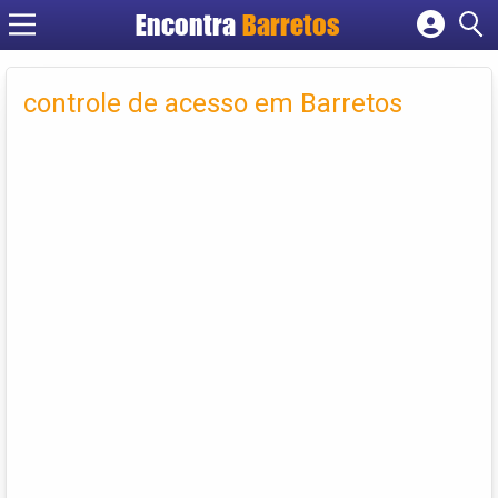
Encontra
Barretos
Cadastrar empresa
Fazer login
controle de acesso em Barretos
Criar conta