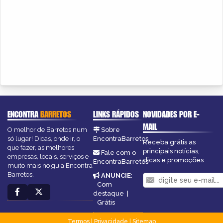
ENCONTRA
BARRETOS
LINKS RÁPIDOS
NOVIDADES POR E-
MAIL
O melhor de Barretos num
Sobre
só lugar! Dicas, onde ir, o
EncontraBarretos
Receba grátis as
que fazer, as melhores
principais notícias,
Fale com o
empresas, locais, serviços e
dicas e promoções
EncontraBarretos
muito mais no guia Encontra
Barretos.
ANUNCIE
:
Com
destaque
|
Grátis
Termos
|
Privacidade
|
Sitemap