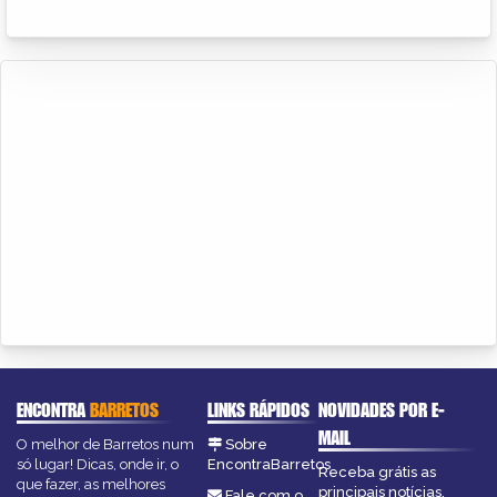
ENCONTRA
BARRETOS
LINKS RÁPIDOS
NOVIDADES POR E-
MAIL
O melhor de Barretos num
Sobre
só lugar! Dicas, onde ir, o
EncontraBarretos
Receba grátis as
que fazer, as melhores
principais notícias,
Fale com o