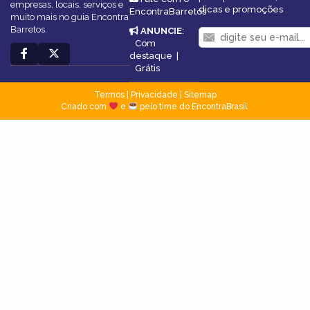
empresas, locais, serviços e
dicas e promoções
EncontraBarretos
muito mais no guia Encontra
Barretos.
ANUNCIE
:
Com
destaque
|
Grátis
Termos
|
Privacidade
|
Sitemap
Criado com
e
pelo time do EncontraBrasil