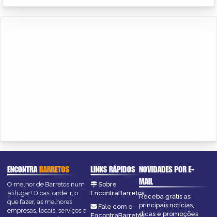
ENCONTRA
BARRETOS
LINKS RÁPIDOS
NOVIDADES POR E-
MAIL
O melhor de Barretos num
Sobre
só lugar! Dicas, onde ir, o
EncontraBarretos
Receba grátis as
que fazer, as melhores
principais notícias,
Fale com o
empresas, locais, serviços e
dicas e promoções
EncontraBarretos