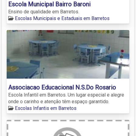
Escola Municipal Bairro Baroni
Ensino de qualidade em Barretos.
Escolas Municipais e Estaduais em Barretos
Associacao Educacional N.S.Do Rosario
Escola Infantil em Barretos. Um lugar especial e alegre
onde o carinho e atenção têm espaço garantido.
Escolas Infantis em Barretos