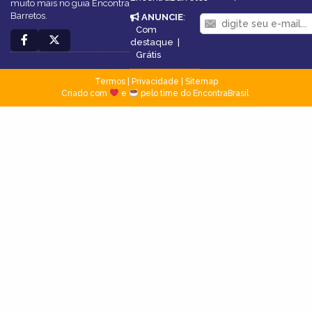
muito mais no guia Encontra
Barretos.
ANUNCIE
:
Com
destaque
|
Grátis
Termos
|
Privacidade
|
Sitemap
Criado com
e
pelo time do EncontraBrasil