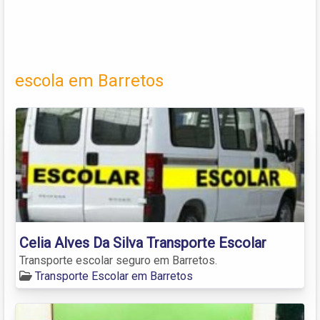
escola em Barretos
Celia Alves Da Silva Transporte Escolar
Transporte escolar seguro em Barretos.
Transporte Escolar em Barretos