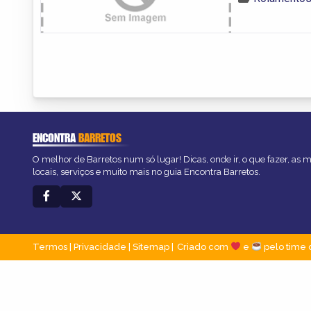
ENCONTRA
BARRETOS
O melhor de Barretos num só lugar! Dicas, onde ir, o que fazer, as
locais, serviços e muito mais no guia Encontra Barretos.
Termos
|
Privacidade
|
Sitemap
Criado com
e
pelo time 