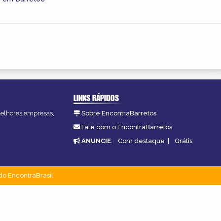
LINKS RÁPIDOS
 melhores empresas,
Sobre EncontraBarretos
Fale com o EncontraBarretos
ANUNCIE
:
Com destaque
|
Grátis
do EncontraBrasil