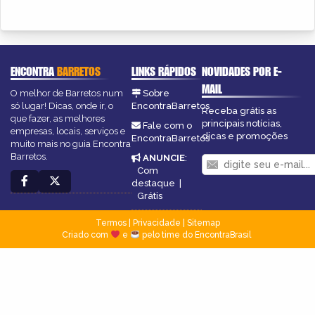
ENCONTRA
BARRETOS
LINKS RÁPIDOS
NOVIDADES POR E-
MAIL
O melhor de Barretos num
Sobre
só lugar! Dicas, onde ir, o
EncontraBarretos
Receba grátis as
que fazer, as melhores
principais notícias,
Fale com o
empresas, locais, serviços e
dicas e promoções
EncontraBarretos
muito mais no guia Encontra
Barretos.
ANUNCIE
:
Com
destaque
|
Grátis
Termos
|
Privacidade
|
Sitemap
Criado com
e
pelo time do EncontraBrasil