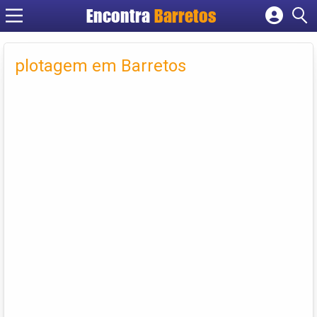
Encontra
Barretos
Cadastrar empresa
Fazer login
plotagem em Barretos
Criar conta