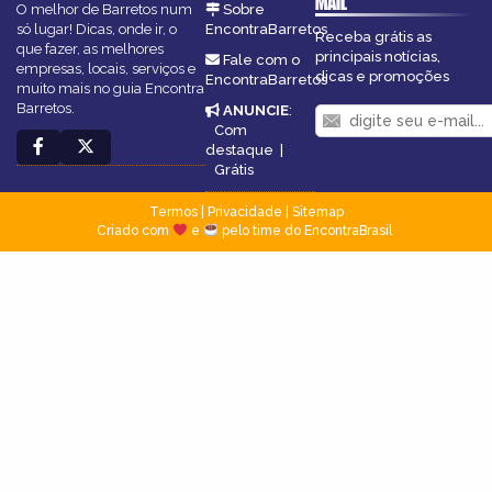
MAIL
O melhor de Barretos num
Sobre
só lugar! Dicas, onde ir, o
EncontraBarretos
Receba grátis as
que fazer, as melhores
principais notícias,
Fale com o
empresas, locais, serviços e
dicas e promoções
EncontraBarretos
muito mais no guia Encontra
Barretos.
ANUNCIE
:
Com
destaque
|
Grátis
Termos
|
Privacidade
|
Sitemap
Criado com
e
pelo time do EncontraBrasil