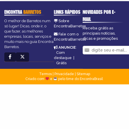
ENCONTRA
BARRETOS
LINKS RÁPIDOS
NOVIDADES POR E-
MAIL
O melhor de Barretos num
Sobre
só lugar! Dicas, onde ir, o
EncontraBarretos
Receba grátis as
que fazer, as melhores
principais notícias,
Fale com o
empresas, locais, serviços e
dicas e promoções
EncontraBarretos
muito mais no guia Encontra
Barretos.
ANUNCIE
:
Com
destaque
|
Grátis
Termos
|
Privacidade
|
Sitemap
Criado com
e
pelo time do EncontraBrasil