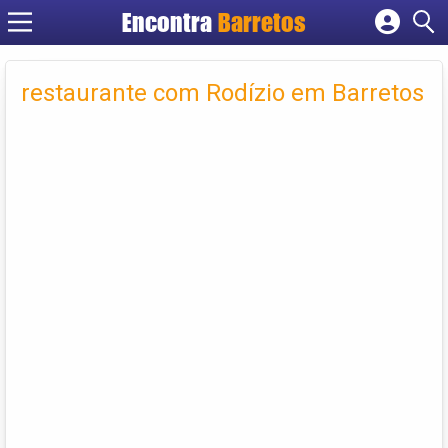
Encontra
Barretos
Cadastrar empresa
Fazer login
restaurante com Rodízio em Barretos
Criar conta