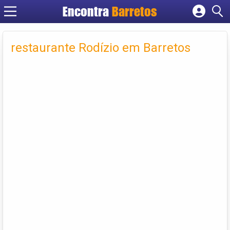
Encontra
Barretos
Cadastrar empresa
Fazer login
restaurante Rodízio em Barretos
Criar conta