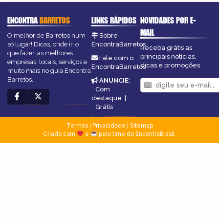
ENCONTRA
BARRETOS
LINKS RÁPIDOS
NOVIDADES POR E-
MAIL
O melhor de Barretos num
Sobre
só lugar! Dicas, onde ir, o
EncontraBarretos
Receba grátis as
que fazer, as melhores
principais notícias,
Fale com o
empresas, locais, serviços e
dicas e promoções
EncontraBarretos
muito mais no guia Encontra
Barretos.
ANUNCIE
:
Com
destaque
|
Grátis
Termos
|
Privacidade
|
Sitemap
Criado com
e
pelo time do EncontraBrasil