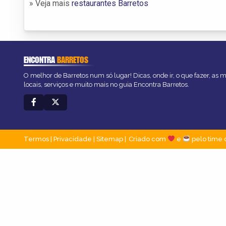
» Veja mais
restaurantes Barretos
ENCONTRA
BARRETOS
O melhor de Barretos num só lugar! Dicas, onde ir, o que fazer, as
locais, serviços e muito mais no guia Encontra Barretos.
Termos
|
Privacidade
|
Sitemap
Criado com
e
pelo time 