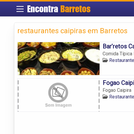
Encontra
Barretos
restaurantes caipiras em Barretos
Bar’retos Ca
Comida Típica 
Restaurante
Fogao Caipi
Fogao Caipira
Restaurante