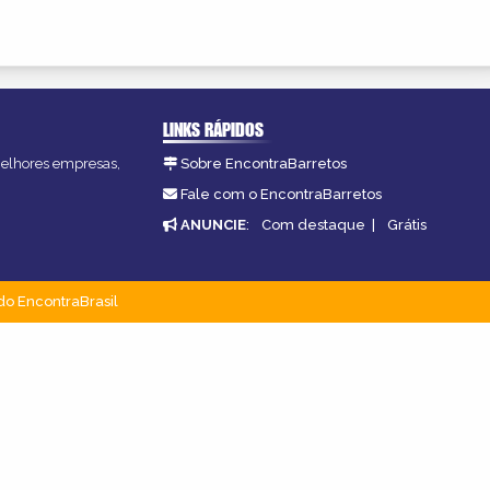
LINKS RÁPIDOS
 melhores empresas,
Sobre EncontraBarretos
Fale com o EncontraBarretos
ANUNCIE
:
Com destaque
|
Grátis
do EncontraBrasil