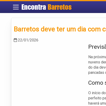
Encontra
Barretos
Barretos deve ter um dia com c
22/01/2026
Previs
Na próxima
nuvens den
do dia dev
pancadas 
Como s
O início d
perfeito p
haverá uma