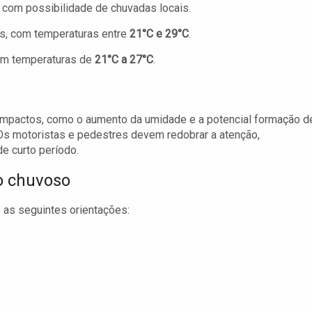
, com possibilidade de chuvadas locais.
s, com temperaturas entre
21°C e 29°C
.
om temperaturas de
21°C a 27°C
.
 impactos, como o aumento da umidade e a potencial formação d
 motoristas e pedestres devem redobrar a atenção,
e curto período.
o chuvoso
 as seguintes orientações: