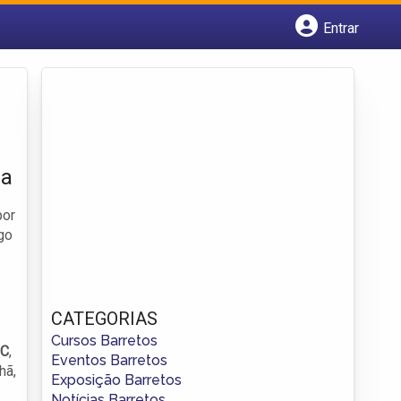
Entrar
Cadastrar empresa
Fazer login
Criar conta
ra
por
go
CATEGORIAS
Cursos Barretos
°C
,
Eventos Barretos
hã,
Exposição Barretos
Notícias Barretos