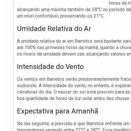
horas da m
alcançando uma máxima também de 28°C no período da ta
um nível confortável, preservando os 21°C.
Umidade Relativa do Ar
A umidade relativa do ar em Barretos será bastante vari
até 100% nas primeiras horas da manhã, quando a chuva 
os níveis de umidade devem cair, alcançando valores e
Intensidade do Vento
Os ventos em Barretos serão predominantemente fraco
sudoeste. A intensidade do vento, no entanto, é esper
climáticas do dia. O nascer do sol está previsto para 
boa quantidade de horas de luz solar antes das chuva
Expectativa para Amanhã
No dia seguinte, a previsão é que Barretos enfrente um
temperaturas variando entre 22°C e 28°C. Essa tendên