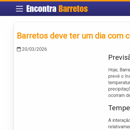
Encontra
Barretos
Barretos deve ter um dia com c
20/03/2026
Previs
Hoje, Barr
prevê o In
temperatur
precipitaç
ocorram de
Temper
A interaçã
relativam