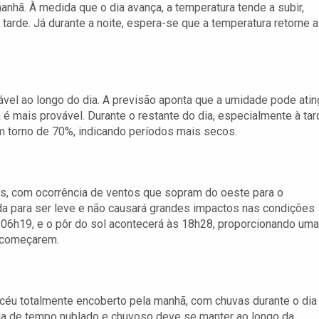
anhã. À medida que o dia avança, a temperatura tende a subir,
rde. Já durante a noite, espera-se que a temperatura retorne a
ável ao longo do dia. A previsão aponta que a umidade pode atin
é mais provável. Durante o restante do dia, especialmente à tar
m torno de 70%, indicando períodos mais secos.
s, com ocorrência de ventos que sopram do oeste para o
ada para ser leve e não causará grandes impactos nas condições
às 06h19, e o pôr do sol acontecerá às 18h28, proporcionando uma
s começarem.
 céu totalmente encoberto pela manhã, com chuvas durante o dia
cia de tempo nublado e chuvoso deve se manter ao longo da