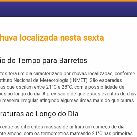
huva localizada nesta sexta
ão do Tempo para Barretos
etos terá um dia caracterizado por chuvas localizadas, conforme
stituto Nacional de Meteorologia (INMET). São esperadas
as que oscilam entre 21°C e 28°C, com a possibilidade de
ões ao longo do dia. A previsão é de que esses eventos de chuv
 maneira irregular, atingindo algumas áreas mais do que outras.
aturas ao Longo do Dia
o entre as diferentes massas de ar trará um começo de dia
ente ameno, com os termômetros marcando 21°C nas primeiras