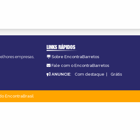
LINKS RÁPIDOS
 melhores empresas,
Sobre EncontraBarretos
Fale com o EncontraBarretos
ANUNCIE
:
Com destaque
|
Grátis
do EncontraBrasil