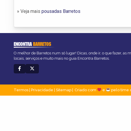
» Veja mais
pousadas Barretos
ENCONTRA
BARRETOS
O melhor de Barretos num só lugar! Dicas, onde ir, o que fazer, as
locais, serviços e muito mais no guia Encontra Barretos.
Termos
|
Privacidade
|
Sitemap
Criado com
e
pelo time 