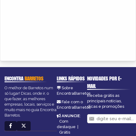
ENCONTRA
BARRETOS
LINKS RÁPIDOS
NOVIDADES POR E-
MAIL
O melhor de Barretos num
Sobre
só lugar! Dicas, onde ir, o
EncontraBarretos
Receba grátis as
que fazer, as melhores
principais notícias,
Fale com o
empresas, locais, serviços e
dicas e promoções
EncontraBarretos
muito mais no guia Encontra
Barretos.
ANUNCIE
:
Com
destaque
|
Grátis