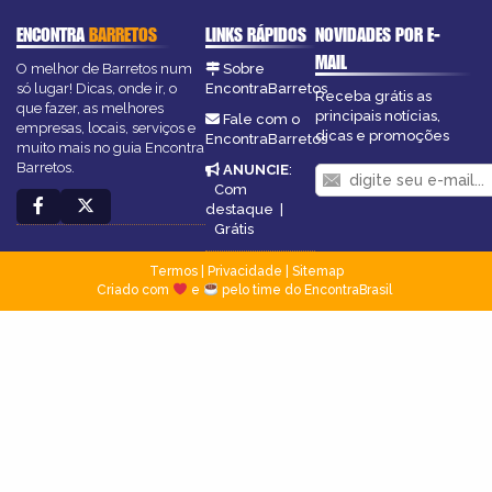
ENCONTRA
BARRETOS
LINKS RÁPIDOS
NOVIDADES POR E-
MAIL
O melhor de Barretos num
Sobre
só lugar! Dicas, onde ir, o
EncontraBarretos
Receba grátis as
que fazer, as melhores
principais notícias,
Fale com o
empresas, locais, serviços e
dicas e promoções
EncontraBarretos
muito mais no guia Encontra
Barretos.
ANUNCIE
:
Com
destaque
|
Grátis
Termos
|
Privacidade
|
Sitemap
Criado com
e
pelo time do EncontraBrasil