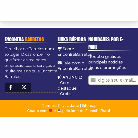
ENCONTRA
BARRETOS
LINKS RÁPIDOS
NOVIDADES POR E-
MAIL
O melhor de Barretos num
Sobre
só lugar! Dicas, onde ir, o
EncontraBarretos
Receba grátis as
que fazer, as melhores
principais notícias,
Fale com o
empresas, locais, serviços e
dicas e promoções
EncontraBarretos
muito mais no guia Encontra
Barretos.
ANUNCIE
:
Com
destaque
|
Grátis
Termos
|
Privacidade
|
Sitemap
Criado com
e
pelo time do EncontraBrasil