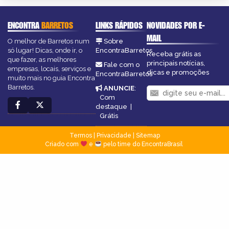
ENCONTRA
BARRETOS
LINKS RÁPIDOS
NOVIDADES POR E-
MAIL
O melhor de Barretos num
Sobre
só lugar! Dicas, onde ir, o
EncontraBarretos
Receba grátis as
que fazer, as melhores
principais notícias,
Fale com o
empresas, locais, serviços e
dicas e promoções
EncontraBarretos
muito mais no guia Encontra
Barretos.
ANUNCIE
:
Com
destaque
|
Grátis
Termos
|
Privacidade
|
Sitemap
Criado com
e
pelo time do EncontraBrasil