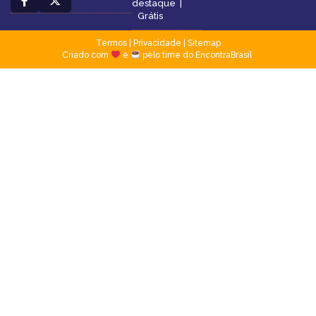
destaque
|
Grátis
Termos
|
Privacidade
|
Sitemap
Criado com
e
pelo time do EncontraBrasil