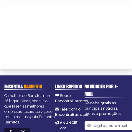
ENCONTRA
BARRETOS
LINKS RÁPIDOS
NOVIDADES POR E-
MAIL
O melhor de Barretos num
Sobre
só lugar! Dicas, onde ir, o
EncontraBarretos
Receba grátis as
que fazer, as melhores
principais notícias,
Fale com o
empresas, locais, serviços e
dicas e promoções
EncontraBarretos
muito mais no guia Encontra
Barretos.
ANUNCIE
:
Com