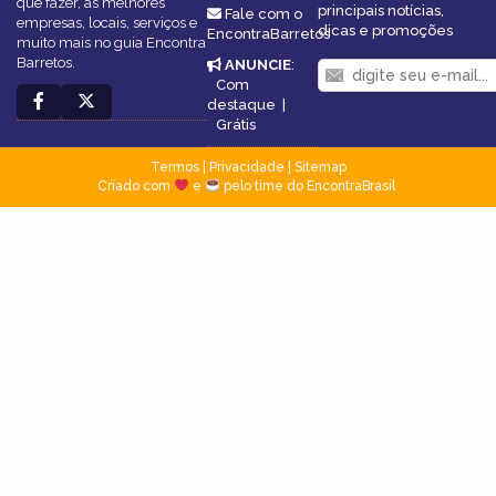
que fazer, as melhores
principais notícias,
Fale com o
empresas, locais, serviços e
dicas e promoções
EncontraBarretos
muito mais no guia Encontra
Barretos.
ANUNCIE
:
Com
destaque
|
Grátis
Termos
|
Privacidade
|
Sitemap
Criado com
e
pelo time do EncontraBrasil