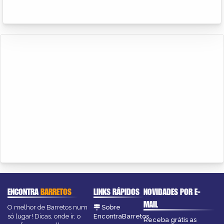
ENCONTRA
BARRETOS
LINKS RÁPIDOS
NOVIDADES POR E-
MAIL
O melhor de Barretos num
Sobre
só lugar! Dicas, onde ir, o
EncontraBarretos
Receba grátis as