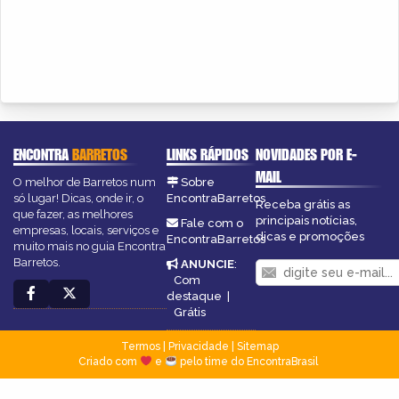
ENCONTRA
BARRETOS
LINKS RÁPIDOS
NOVIDADES POR E-
MAIL
O melhor de Barretos num
Sobre
só lugar! Dicas, onde ir, o
EncontraBarretos
Receba grátis as
que fazer, as melhores
principais notícias,
Fale com o
empresas, locais, serviços e
dicas e promoções
EncontraBarretos
muito mais no guia Encontra
Barretos.
ANUNCIE
:
Com
destaque
|
Grátis
Termos
|
Privacidade
|
Sitemap
Criado com
e
pelo time do EncontraBrasil