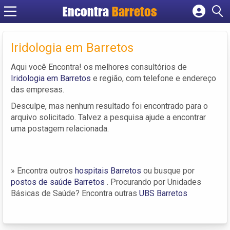
Encontra
Barretos
Cadastrar empresa
Fazer login
Iridologia em Barretos
Criar conta
Aqui você Encontra! os melhores consultórios de
Iridologia em Barretos
e região, com telefone e endereço
das empresas.
Desculpe, mas nenhum resultado foi encontrado para o
arquivo solicitado. Talvez a pesquisa ajude a encontrar
uma postagem relacionada.
» Encontra outros
hospitais Barretos
ou busque por
postos de saúde Barretos
. Procurando por Unidades
Básicas de Saúde? Encontra outras
UBS Barretos