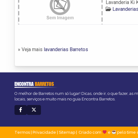
Lavanderia Ki 
Lavanderia
» Veja mais
lavanderias Barretos
ENCONTRA
BARRETOS
O melhor de Barretos num só lugar! Dicas, onde ir, o que fazer, as
locais, serviços e muito mais no guia Encontra Barretos.
Termos
|
Privacidade
|
Sitemap
Criado com
e
pelo time 