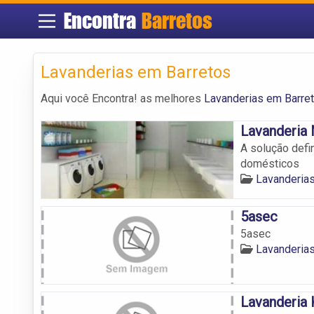
Encontra
Barretos
Lavanderias em Barretos
Aqui você Encontra! as melhores
Lavanderias em Barre
Lavanderia
A solução defi
domésticos
Lavanderia
5asec
5asec
Lavanderia
Lavanderia 