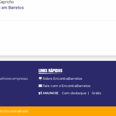
Kapricho
s em Barretos
LINKS RÁPIDOS
 melhores empresas,
Sobre EncontraBarretos
Fale com o EncontraBarretos
ANUNCIE
:
Com destaque
|
Grátis
do EncontraBrasil