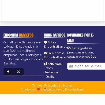
ENCONTRA
BARRETOS
LINKS RÁPIDOS
NOVIDADES POR E-
MAIL
O melhor de Barretos num
Sobre
só lugar! Dicas, onde ir, o
EncontraBarretos
Receba grátis as
que fazer, as melhores
principais notícias,
Fale com o
empresas, locais, serviços e
dicas e promoções
EncontraBarretos
muito mais no guia Encontra
Barretos.
ANUNCIE
:
Com
destaque
|
Grátis
Termos
|
Privacidade
|
Sitemap
Criado com
e
pelo time do EncontraBrasil