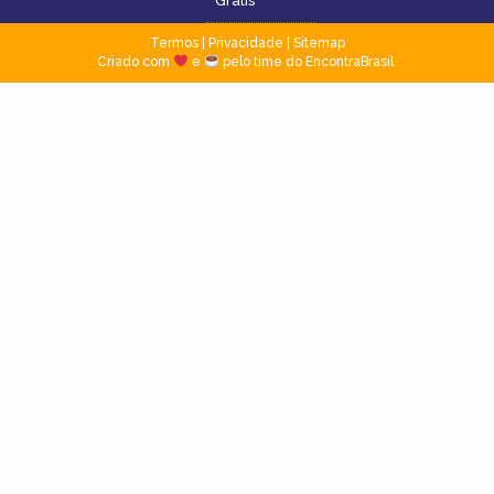
Grátis
Termos
|
Privacidade
|
Sitemap
Criado com
e
pelo time do EncontraBrasil