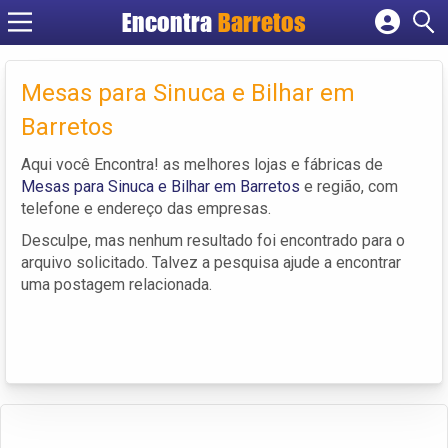
Encontra
Barretos
Cadastrar empresa
Fazer login
Mesas para Sinuca e Bilhar em
Criar conta
Barretos
Aqui você Encontra! as melhores lojas e fábricas de
Mesas para Sinuca e Bilhar em Barretos
e região, com
telefone e endereço das empresas.
Desculpe, mas nenhum resultado foi encontrado para o
arquivo solicitado. Talvez a pesquisa ajude a encontrar
uma postagem relacionada.