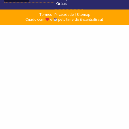
Grátis
Termos
|
Privacidade
|
Sitemap
Criado com
e
pelo time do EncontraBrasil