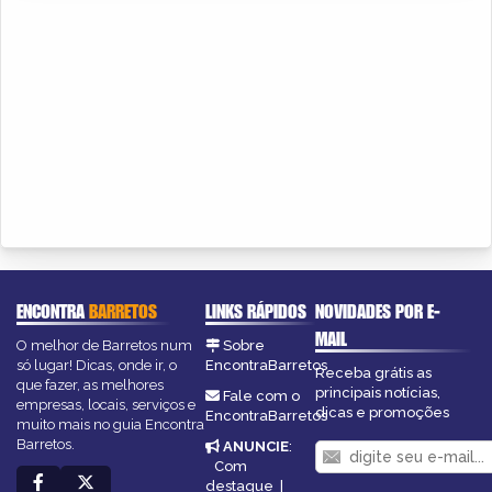
ENCONTRA
BARRETOS
LINKS RÁPIDOS
NOVIDADES POR E-
MAIL
O melhor de Barretos num
Sobre
só lugar! Dicas, onde ir, o
EncontraBarretos
Receba grátis as
que fazer, as melhores
principais notícias,
Fale com o
empresas, locais, serviços e
dicas e promoções
EncontraBarretos
muito mais no guia Encontra
Barretos.
ANUNCIE
:
Com
destaque
|