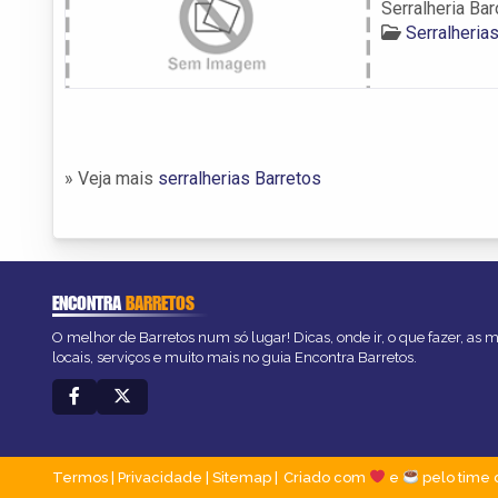
Serralheria Bar
Serralheria
» Veja mais
serralherias Barretos
ENCONTRA
BARRETOS
O melhor de Barretos num só lugar! Dicas, onde ir, o que fazer, as
locais, serviços e muito mais no guia Encontra Barretos.
Termos
|
Privacidade
|
Sitemap
Criado com
e
pelo time 