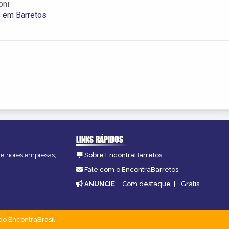
oni
s em Barretos
LINKS RÁPIDOS
 melhores empresas,
Sobre EncontraBarretos
Fale com o EncontraBarretos
ANUNCIE
:
Com destaque
|
Grátis
do EncontraBrasil