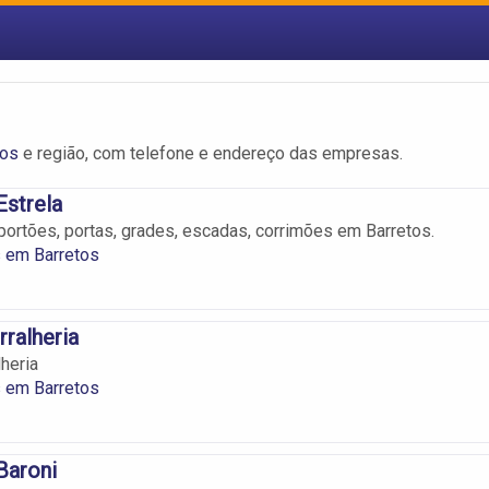
tos
e região, com telefone e endereço das empresas.
Estrela
portões, portas, grades, escadas, corrimões em Barretos.
s em Barretos
rralheria
heria
s em Barretos
Baroni