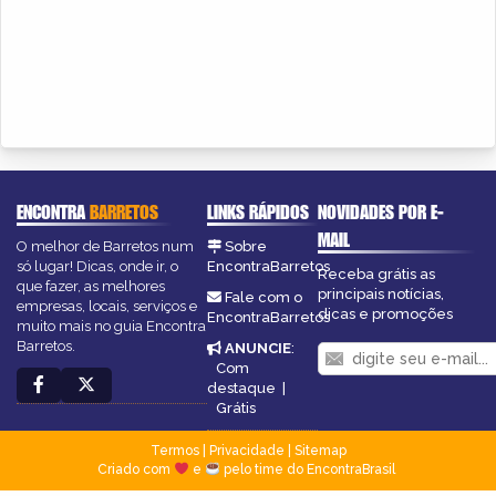
ENCONTRA
BARRETOS
LINKS RÁPIDOS
NOVIDADES POR E-
MAIL
O melhor de Barretos num
Sobre
só lugar! Dicas, onde ir, o
EncontraBarretos
Receba grátis as
que fazer, as melhores
principais notícias,
Fale com o
empresas, locais, serviços e
dicas e promoções
EncontraBarretos
muito mais no guia Encontra
Barretos.
ANUNCIE
:
Com
destaque
|
Grátis
Termos
|
Privacidade
|
Sitemap
Criado com
e
pelo time do EncontraBrasil