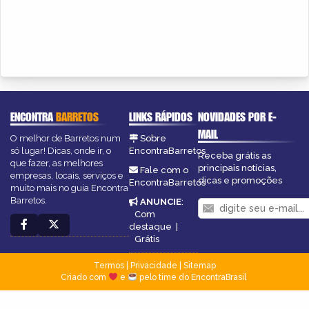
ENCONTRA
BARRETOS
LINKS RÁPIDOS
NOVIDADES POR E-
MAIL
O melhor de Barretos num
Sobre
só lugar! Dicas, onde ir, o
EncontraBarretos
Receba grátis as
que fazer, as melhores
principais notícias,
Fale com o
empresas, locais, serviços e
dicas e promoções
EncontraBarretos
muito mais no guia Encontra
Barretos.
ANUNCIE
:
Com
destaque
|
Grátis
Termos
|
Privacidade
|
Sitemap
Criado com
e
pelo time do EncontraBrasil