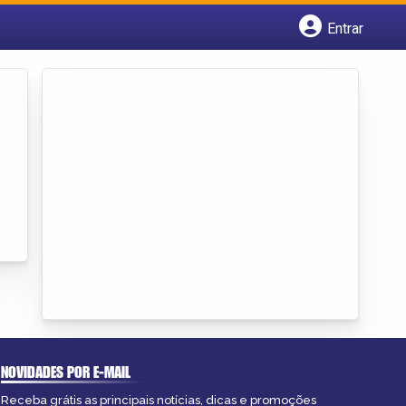
Entrar
Cadastrar empresa
Fazer login
Criar conta
.
NOVIDADES POR E-MAIL
Receba grátis as principais notícias, dicas e promoções