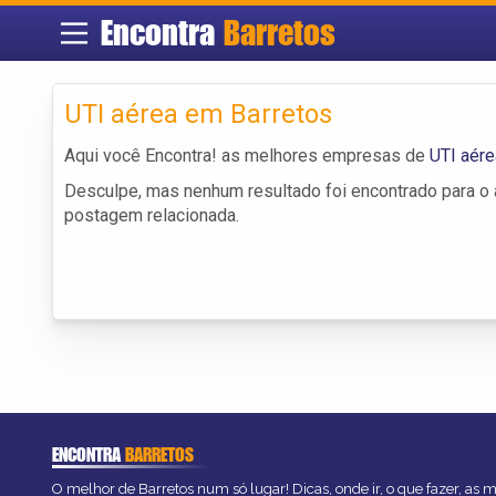
Encontra
Barretos
UTI aérea em Barretos
Aqui você Encontra! as melhores empresas de
UTI aére
Desculpe, mas nenhum resultado foi encontrado para o a
postagem relacionada.
ENCONTRA
BARRETOS
O melhor de Barretos num só lugar! Dicas, onde ir, o que fazer, as