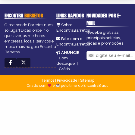
ENCONTRA
BARRETOS
LINKS RÁPIDOS
NOVIDADES POR E-
MAIL
O melhor de Barretos num
Sobre
só lugar! Dicas, onde ir, o
EncontraBarretos
Receba grátis as
que fazer, as melhores
principais notícias,
Fale com o
empresas, locais, serviços e
dicas e promoções
EncontraBarretos
muito mais no guia Encontra
Barretos.
ANUNCIE
:
Com
destaque
|
Grátis
Termos
|
Privacidade
|
Sitemap
Criado com
e
pelo time do EncontraBrasil