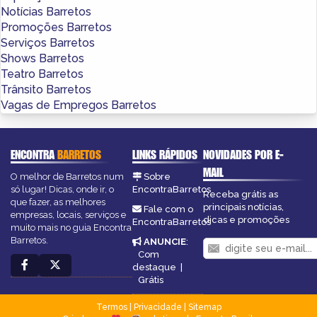
Notícias Barretos
Promoções Barretos
Serviços Barretos
Shows Barretos
Teatro Barretos
Trânsito Barretos
Vagas de Empregos Barretos
ENCONTRA
BARRETOS
LINKS RÁPIDOS
NOVIDADES POR E-
MAIL
O melhor de Barretos num
Sobre
só lugar! Dicas, onde ir, o
EncontraBarretos
Receba grátis as
que fazer, as melhores
principais notícias,
Fale com o
empresas, locais, serviços e
dicas e promoções
EncontraBarretos
muito mais no guia Encontra
Barretos.
ANUNCIE
:
Com
destaque
|
Grátis
Termos
|
Privacidade
|
Sitemap