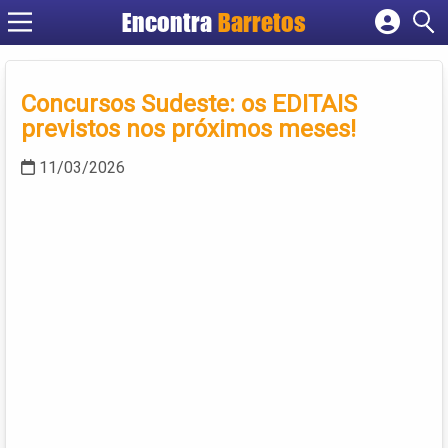
Encontra
Barretos
Cadastrar empresa
Fazer login
Concursos Sudeste: os EDITAIS
Criar conta
previstos nos próximos meses!
11/03/2026