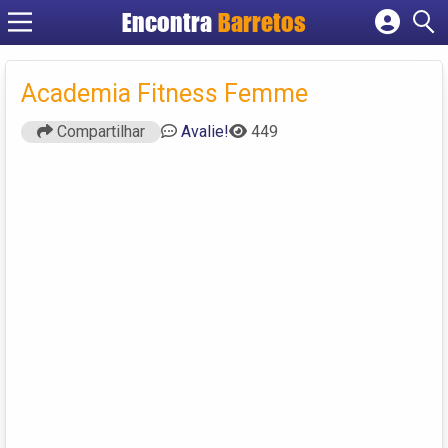
Encontra
Barretos
Cadastrar empresa
Fazer login
Academia Fitness Femme
Criar conta
Compartilhar
Avalie!
449