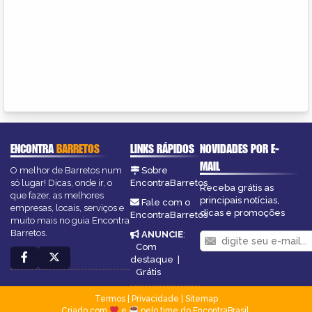
ENCONTRA
BARRETOS
LINKS RÁPIDOS
NOVIDADES POR E-
MAIL
O melhor de Barretos num
Sobre
só lugar! Dicas, onde ir, o
EncontraBarretos
Receba grátis as
que fazer, as melhores
principais notícias,
Fale com o
empresas, locais, serviços e
dicas e promoções
EncontraBarretos
muito mais no guia Encontra
Barretos.
ANUNCIE
:
Com
destaque
|
Grátis
Termos
|
Privacidade
|
Sitemap
Criado com
e
pelo time do EncontraBrasil