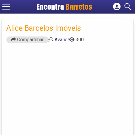
Encontra
Barretos
Cadastrar empresa
Fazer login
Alice Barcelos Imóveis
Criar conta
Compartilhar
Avalie!
300