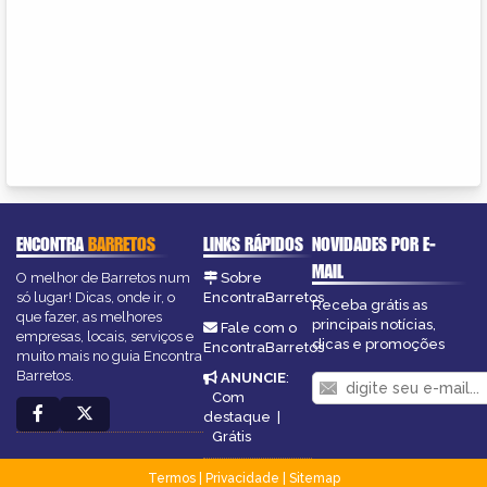
ENCONTRA
BARRETOS
LINKS RÁPIDOS
NOVIDADES POR E-
MAIL
O melhor de Barretos num
Sobre
só lugar! Dicas, onde ir, o
EncontraBarretos
Receba grátis as
que fazer, as melhores
principais notícias,
Fale com o
empresas, locais, serviços e
dicas e promoções
EncontraBarretos
muito mais no guia Encontra
Barretos.
ANUNCIE
:
Com
destaque
|
Grátis
Termos
|
Privacidade
|
Sitemap