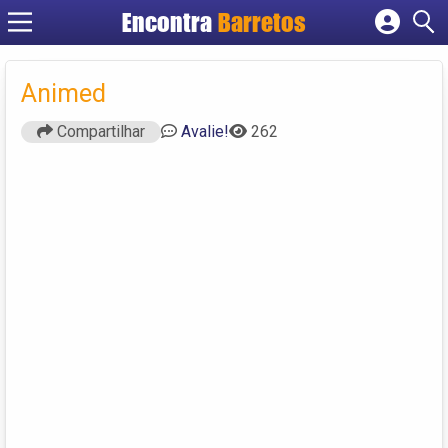
Encontra
Barretos
Cadastrar empresa
Fazer login
Animed
Criar conta
Compartilhar
Avalie!
262