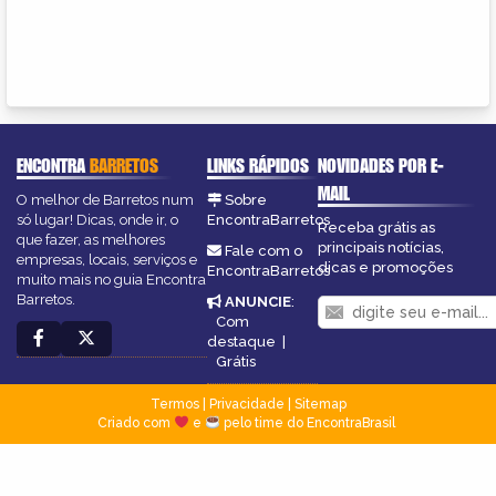
ENCONTRA
BARRETOS
LINKS RÁPIDOS
NOVIDADES POR E-
MAIL
O melhor de Barretos num
Sobre
só lugar! Dicas, onde ir, o
EncontraBarretos
Receba grátis as
que fazer, as melhores
principais notícias,
Fale com o
empresas, locais, serviços e
dicas e promoções
EncontraBarretos
muito mais no guia Encontra
Barretos.
ANUNCIE
:
Com
destaque
|
Grátis
Termos
|
Privacidade
|
Sitemap
Criado com
e
pelo time do EncontraBrasil