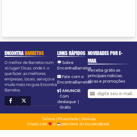
ENCONTRA
BARRETOS
LINKS RÁPIDOS
NOVIDADES POR E-
MAIL
O melhor de Barretos num
Sobre
só lugar! Dicas, onde ir, o
EncontraBarretos
Receba grátis as
que fazer, as melhores
principais notícias,
Fale com o
empresas, locais, serviços e
dicas e promoções
EncontraBarretos
muito mais no guia Encontra
Barretos.
ANUNCIE
:
Com
destaque
|
Grátis
Termos
|
Privacidade
|
Sitemap
Criado com
e
pelo time do EncontraBrasil