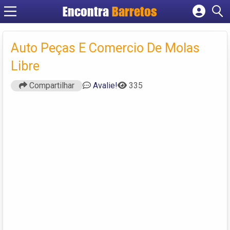
Encontra
Barretos
Cadastrar empresa
Fazer login
Auto Peças E Comercio De Molas
Criar conta
Libre
Compartilhar
Avalie!
335