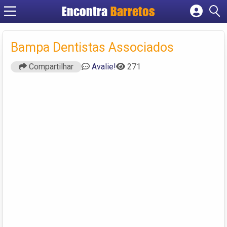
Encontra
Barretos
Cadastrar empresa
Fazer login
Bampa Dentistas Associados
Criar conta
Compartilhar
Avalie!
271