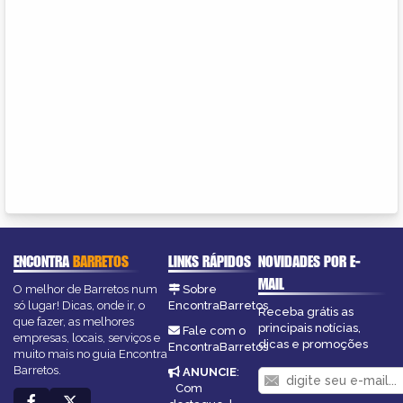
ENCONTRA
BARRETOS
LINKS RÁPIDOS
NOVIDADES POR E-
MAIL
O melhor de Barretos num
Sobre
só lugar! Dicas, onde ir, o
EncontraBarretos
Receba grátis as
que fazer, as melhores
principais notícias,
Fale com o
empresas, locais, serviços e
dicas e promoções
EncontraBarretos
muito mais no guia Encontra
Barretos.
ANUNCIE
:
Com