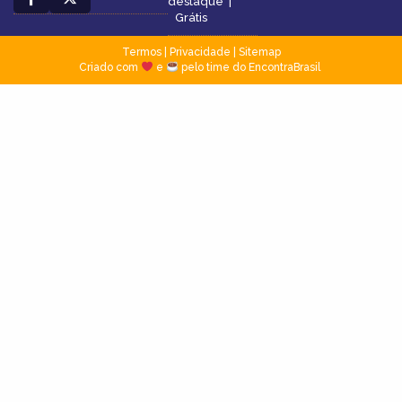
destaque
|
Grátis
Termos
|
Privacidade
|
Sitemap
Criado com
e
pelo time do EncontraBrasil