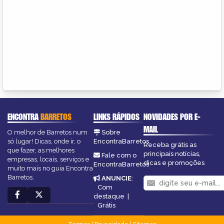
ENCONTRA
BARRETOS
LINKS RÁPIDOS
NOVIDADES POR E-
MAIL
O melhor de Barretos num
Sobre
só lugar! Dicas, onde ir, o
EncontraBarretos
Receba grátis as
que fazer, as melhores
principais notícias,
Fale com o
empresas, locais, serviços e
dicas e promoções
EncontraBarretos
muito mais no guia Encontra
Barretos.
ANUNCIE
:
Com
destaque
|
Grátis