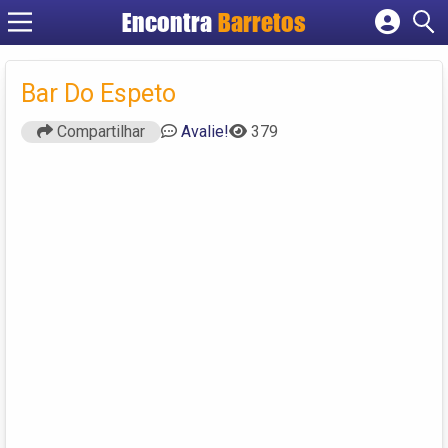
Encontra
Barretos
Cadastrar empresa
Fazer login
Bar Do Espeto
Criar conta
Compartilhar
Avalie!
379