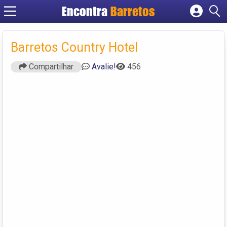
Encontra
Barretos
Cadastrar empresa
Fazer login
Barretos Country Hotel
Criar conta
Compartilhar
Avalie!
456