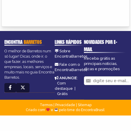
ENCONTRA
BARRETOS
LINKS RÁPIDOS
NOVIDADES POR E-
MAIL
O melhor de Barretos num
Sobre
só lugar! Dicas, onde ir, o
EncontraBarretos
Receba grátis as
que fazer, as melhores
principais notícias,
Fale com o
empresas, locais, serviços e
dicas e promoções
EncontraBarretos
muito mais no guia Encontra
Barretos.
ANUNCIE
:
Com
destaque
|
Grátis
Termos
|
Privacidade
|
Sitemap
Criado com
e
pelo time do EncontraBrasil