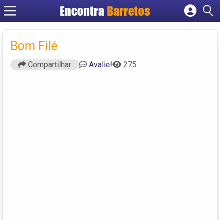
Encontra
Barretos
Cadastrar empresa
Fazer login
Bom Filé
Criar conta
Compartilhar
Avalie!
275