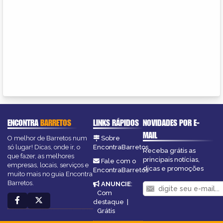
ENCONTRA
BARRETOS
LINKS RÁPIDOS
NOVIDADES POR E-
MAIL
O melhor de Barretos num
Sobre
só lugar! Dicas, onde ir, o
EncontraBarretos
Receba grátis as
que fazer, as melhores
principais notícias,
Fale com o
empresas, locais, serviços e
dicas e promoções
EncontraBarretos
muito mais no guia Encontra
Barretos.
ANUNCIE
:
Com
destaque
|
Grátis