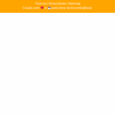
Termos
|
Privacidade
|
Sitemap
Criado com
e
pelo time do EncontraBrasil