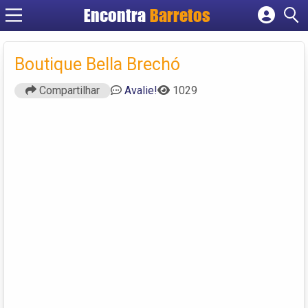
Encontra
Barretos
Cadastrar empresa
Fazer login
Boutique Bella Brechó
Criar conta
Compartilhar
Avalie!
1029