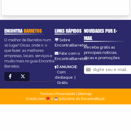
ENCONTRA
BARRETOS
LINKS RÁPIDOS
NOVIDADES POR E-
MAIL
O melhor de Barretos num
Sobre
só lugar! Dicas, onde ir, o
EncontraBarretos
Receba grátis as
que fazer, as melhores
principais notícias,
Fale com o
empresas, locais, serviços e
dicas e promoções
EncontraBarretos
muito mais no guia Encontra
Barretos.
ANUNCIE
:
Com
destaque
|
Grátis
Termos
|
Privacidade
|
Sitemap
Criado com
e
pelo time do EncontraBrasil