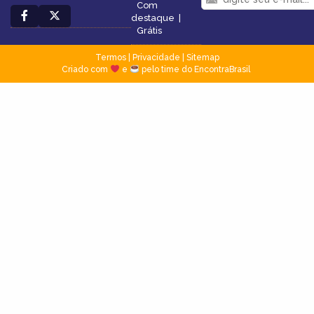
Com
destaque
|
Grátis
Termos
|
Privacidade
|
Sitemap
Criado com
e
pelo time do EncontraBrasil