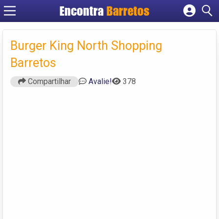
Encontra
Barretos
Cadastrar empresa
Fazer login
Burger King North Shopping
Criar conta
Barretos
Compartilhar
Avalie!
378