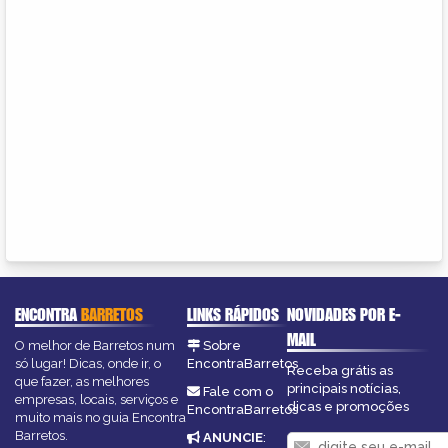
ENCONTRA
BARRETOS
LINKS RÁPIDOS
NOVIDADES POR E-
MAIL
O melhor de Barretos num
Sobre
só lugar! Dicas, onde ir, o
EncontraBarretos
Receba grátis as
que fazer, as melhores
principais notícias,
Fale com o
empresas, locais, serviços e
dicas e promoções
EncontraBarretos
muito mais no guia Encontra
Barretos.
ANUNCIE
: