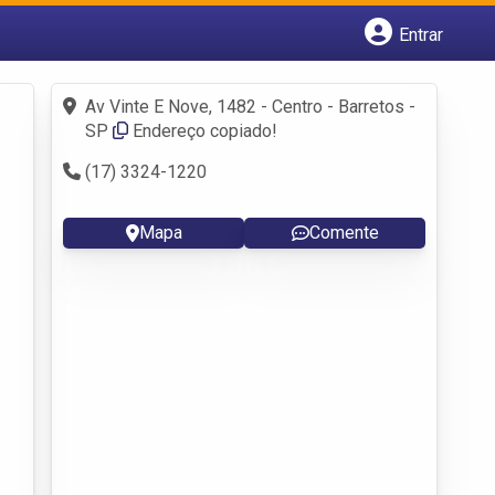
Entrar
Cadastrar empresa
Fazer login
Av Vinte E Nove, 1482 - Centro - Barretos -
Criar conta
SP
Endereço copiado!
(17) 3324-1220
Mapa
Comente