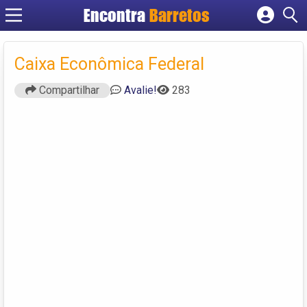
Encontra
Barretos
Cadastrar empresa
Fazer login
Caixa Econômica Federal
Criar conta
Compartilhar
Avalie!
283