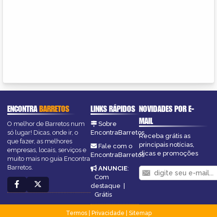
ENCONTRA
BARRETOS
LINKS RÁPIDOS
NOVIDADES POR E-
MAIL
O melhor de Barretos num
Sobre
só lugar! Dicas, onde ir, o
EncontraBarretos
Receba grátis as
que fazer, as melhores
principais notícias,
Fale com o
empresas, locais, serviços e
dicas e promoções
EncontraBarretos
muito mais no guia Encontra
Barretos.
ANUNCIE
:
Com
destaque
|
Grátis
Termos
|
Privacidade
|
Sitemap