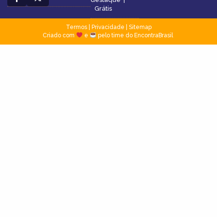
Grátis
Termos
|
Privacidade
|
Sitemap
Criado com
e
pelo time do EncontraBrasil