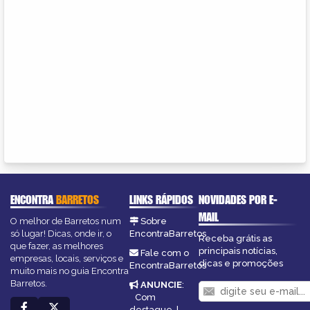
ENCONTRA
BARRETOS
LINKS RÁPIDOS
NOVIDADES POR E-
MAIL
O melhor de Barretos num
Sobre
só lugar! Dicas, onde ir, o
EncontraBarretos
Receba grátis as
que fazer, as melhores
principais notícias,
Fale com o
empresas, locais, serviços e
dicas e promoções
EncontraBarretos
muito mais no guia Encontra
Barretos.
ANUNCIE
:
Com
destaque
|