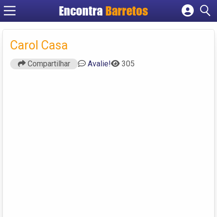
Encontra
Barretos
Cadastrar empresa
Fazer login
Carol Casa
Criar conta
Compartilhar
Avalie!
305