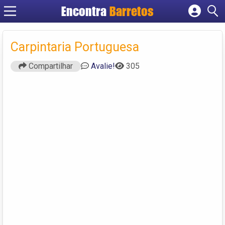
Encontra
Barretos
Cadastrar empresa
Fazer login
Carpintaria Portuguesa
Criar conta
Compartilhar
Avalie!
305