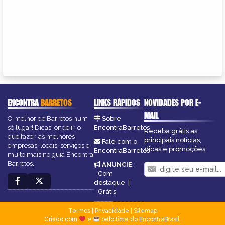
ENCONTRA
BARRETOS
LINKS RÁPIDOS
NOVIDADES POR E-
MAIL
O melhor de Barretos num
Sobre
só lugar! Dicas, onde ir, o
EncontraBarretos
Receba grátis as
que fazer, as melhores
principais notícias,
Fale com o
empresas, locais, serviços e
dicas e promoções
EncontraBarretos
muito mais no guia Encontra
Barretos.
ANUNCIE
:
Com
destaque
|
Grátis
Termos
|
Privacidade
|
Sitemap
Criado com
e
pelo time do EncontraBrasil